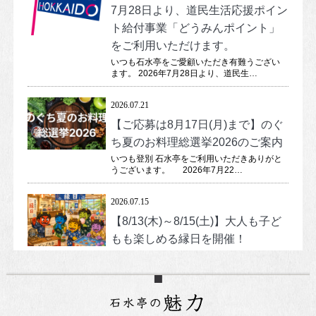
7月28日より、道民生活応援ポイン
ト給付事業「どうみんポイント」
をご利用いただけます。
いつも石水亭をご愛顧いただき有難うござい
ます。 2026年7月28日より、道民生…
2026.07.21
お知らせ
. 
新着情報
【ご応募は8月17日(月)まで】のぐ
ち夏のお料理総選挙2026のご案内
いつも登別 石水亭をご利用いただきありがと
うございます。 2026年7月22…
2026.07.15
お知らせ
. 
新着情報
【8/13(木)～8/15(土)】大人も子ど
もも楽しめる縁日を開催！
いつも登別 石水亭をご利用いただきありがと
うございます。 お盆期間中の2026年…
2026.07.04
お知らせ
. 
新着情報