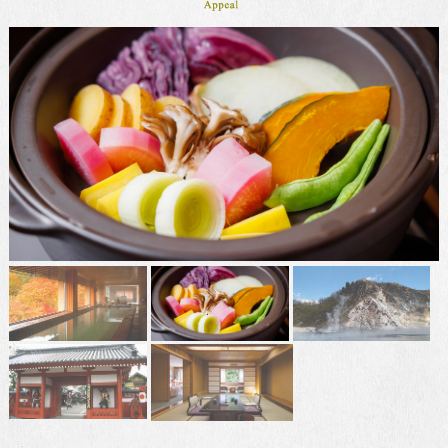
【8/10～8/16限定】お盆ドライブ
応援プランの販売を開始いたしま
した。
いつも登別 石水亭をご利用頂き、誠にありが
とうございます。 2026年8月1…
2026.06.14
お知らせ
. 
新着情報
【土日祝限定】Instagramフォロー
でお得！日帰り入浴＋ご当地ラン
チセットプラン登場
いつも登別 石水亭をご利用いただき、誠にあ
りがとうございます。 ～石水亭のIns…