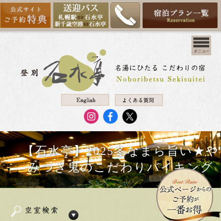
【石水亭】2025冬なまら旨い★や
みつき鬼のこだわりバイキング