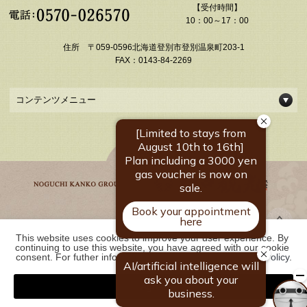
【受付時間】
10：00～17：00
住所 〒059-0596北海道登別市登別温泉町203-1
FAX：0143-84-2269
コンテンツメニュー
This website uses cookies to improve your user experience. By 
野口観光グループ一覧
continuing to use this website, you have agreed with our cookie 
consent. For futher information, please check the 
Private Policy
.
Agree
COPYRIGHT ©
2026 【公式・ベストレ－ト保証】登別温泉 登別 石水亭｜北海道の
温泉宿 野口観光グループ. ALL RIGHTS RESERVED