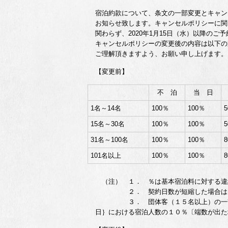
宿泊約款について、条文の一部変更とキャン
お知らせ致します。キャンセルポリシーに関
関わらず、2020年1月15日（水）以降のご
キャンセルポリシーの変更後の内容は以下の
ご理解頂きますよう、お願い申し上げます。
【変更前】
不 泊
当 日
1名～14名
100％
100％
15名～30名
100％
100％
31名～100名
100％
100％
101名以上
100％
100％
（注） １． ％は基本宿泊料に対する違
２． 契約日数が短縮した場合は、その
３． 団体客（１５名以上）の一部につ
日｝における宿泊人数の１０％〔端数が出た