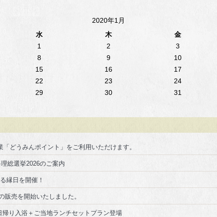
2020年1月
水
木
金
1
2
3
8
9
10
15
16
17
22
23
24
29
30
31
事業「どうみんポイント」をご利用いただけます。
理総選挙2026のご案内
しめる縁日を開催！
ランの販売を開始いたしました。
得！日帰り入浴＋ご当地ランチセットプラン登場