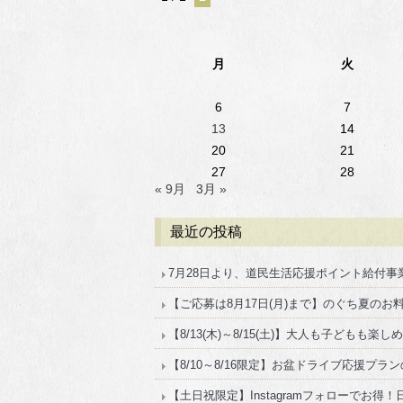
月
火
6
7
13
14
20
21
27
28
« 9月
3月 »
最近の投稿
7月28日より、道民生活応援ポイント給付
【ご応募は8月17日(月)まで】のぐち夏のお料
【8/13(木)～8/15(土)】大人も子どもも楽
【8/10～8/16限定】お盆ドライブ応援プ
【土日祝限定】Instagramフォローでお