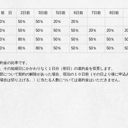
前 日
2日前
3日前
5日前
6日前
7日前
8日前
80％
50％
50％
20％
20％
80％
50％
50％
50％
50％
20％
20％
2
80％
80％
50％
50％
50％
50％
50％
5
80％
80％
80％
50％
50％
50％
50％
5
約金の比率です。
短縮日にかかわりなく１日分（初日）の違約金を収受します。
いて契約の解除があった場合、宿泊の１０日前｛その日より後に申込み
場合は切り上げる。〕に当たる人数については違約金はいただきません。