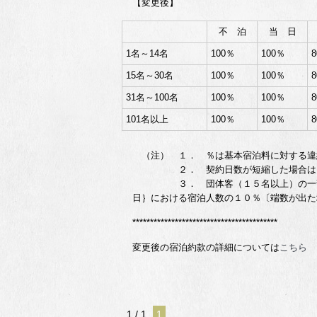
【変更後】
不 泊
当 日
1名～14名
100％
100％
15名～30名
100％
100％
31名～100名
100％
100％
101名以上
100％
100％
（注） １． ％は基本宿泊料に対する違
２． 契約日数が短縮した場合は、その
３． 団体客（１５名以上）の一部につ
日｝における宿泊人数の１０％〔端数が出た
*****************************************
変更後の宿泊約款の詳細については
こちら
1 / 1
1