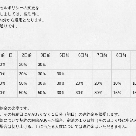
セルポリシーの変更を
しましては、宿泊日に
予約分から適用となります。
通りです。
前 日
2日前
3日前
5日前
6日前
7日前
8日前
50％
30％
30％
50％
30％
30％
30％
80％
50％
30％
30％
20％
20％
10％
1
80％
50％
50％
30％
30％
30％
15％
1
約金の比率です。
短縮日にかかわりなく１日分（初日）の違約金を収受します。
いて契約の解除があった場合、宿泊の１０日前｛その日より後に申込み
場合は切り上げる。〕に当たる人数については違約金はいただきません。