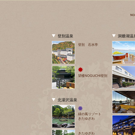
登別温泉
洞爺湖温
登別 石水亭
望楼NOGUCHI登別
北湯沢温泉
緑の風リゾート
きたゆざわ
きたゆざわ