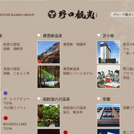
泉
層雲峡温泉
苫小牧
絶景の湯宿
層雲峡 朝陽亭
新苫小
洞爺 湖畔亭
テル
「和～
源泉の湯宿
層雲峡温泉
野口観
洞爺 ごきらく亭
朝陽リゾートホテル
プロフ
学院
ザ　レイクビュー
函館湯の川温泉
室蘭
TOYA
乃の風リゾート
函館湯の川温泉
室蘭プ
湯元 啄木亭
BOUROU LAKE 
TOYA
第二プ