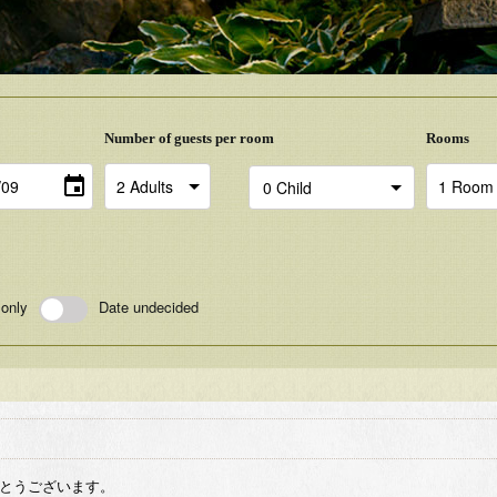
Number of guests per room
Rooms
 only
Date undecided
とうございます。