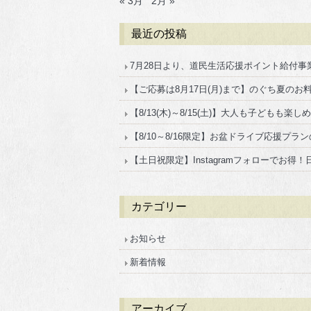
« 3月
2月 »
最近の投稿
7月28日より、道民生活応援ポイント給付
【ご応募は8月17日(月)まで】のぐち夏のお料
【8/13(木)～8/15(土)】大人も子どもも楽
【8/10～8/16限定】お盆ドライブ応援プ
【土日祝限定】Instagramフォローでお
カテゴリー
お知らせ
新着情報
アーカイブ