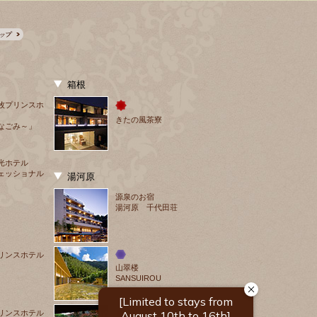
箱根
牧プリンスホ
きたの風茶寮
なごみ～」
光ホテル
ェッショナル
湯河原
源泉のお宿
湯河原 千代田荘
リンスホテル
山翠楼
SANSUIROU
リンスホテル