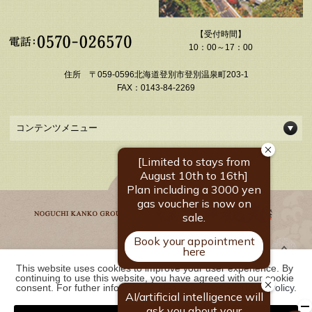
【受付時間】
10：00～17：00
住所 〒059-0596北海道登別市登別温泉町203-1
FAX：0143-84-2269
コンテンツメニュー
This website uses cookies to improve your user experience. By 
野口観光グループ一覧
continuing to use this website, you have agreed with our cookie 
consent. For futher information, please check the 
Private Policy
.