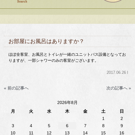
お部屋にお風呂はありますか？
ほぼ全客室、お風呂とトイレが一緒のユニットバス設備となってお
りますが、一部シャワーのみの客室がございます。
2017.06.26 l
« 前の記事へ
次の記事へ »
2026年8月
月
火
水
木
金
土
日
1
2
3
4
5
6
7
8
9
10
11
12
13
14
15
16