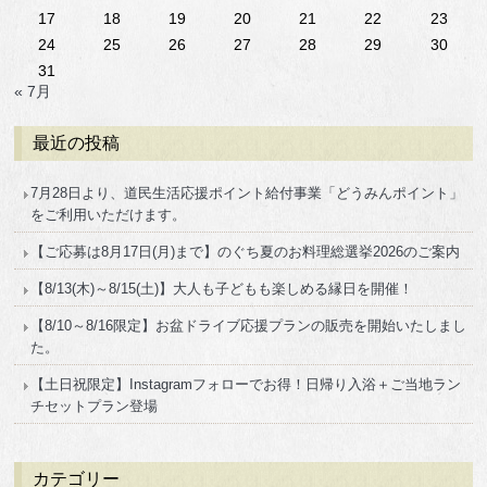
17
18
19
20
21
22
23
24
25
26
27
28
29
30
31
« 7月
最近の投稿
7月28日より、道民生活応援ポイント給付事業「どうみんポイント」
をご利用いただけます。
【ご応募は8月17日(月)まで】のぐち夏のお料理総選挙2026のご案内
【8/13(木)～8/15(土)】大人も子どもも楽しめる縁日を開催！
【8/10～8/16限定】お盆ドライブ応援プランの販売を開始いたしまし
た。
【土日祝限定】Instagramフォローでお得！日帰り入浴＋ご当地ラン
チセットプラン登場
カテゴリー