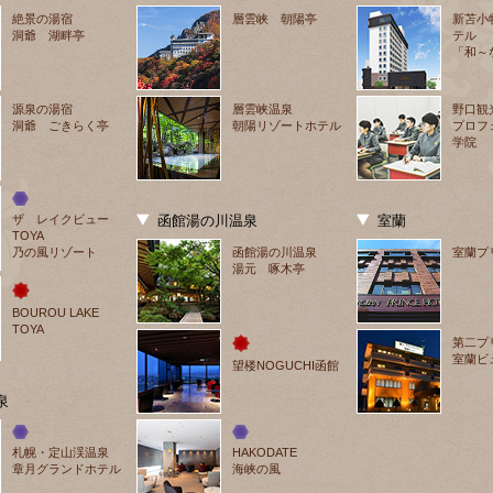
絶景の湯宿
層雲峡 朝陽亭
新苫小
洞爺 湖畔亭
テル
「和～
源泉の湯宿
層雲峡温泉
野口観
洞爺 ごきらく亭
朝陽リゾートホテル
プロフ
学院
ザ　レイクビュー
函館湯の川温泉
室蘭
TOYA
乃の風リゾート
函館湯の川温泉
室蘭プ
湯元 啄木亭
BOUROU LAKE 
TOYA
第二プ
室蘭ビ
望楼NOGUCHI函館
泉
札幌・定山渓温泉
HAKODATE
章月グランドホテル
海峡の風