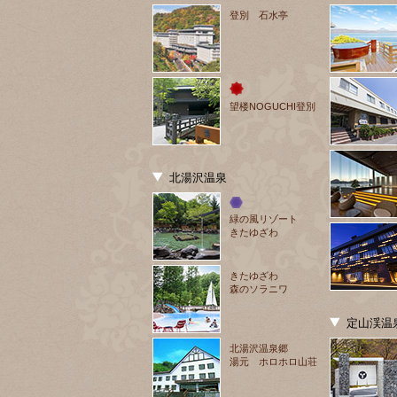
登別 石水亭
望楼NOGUCHI登別
北湯沢温泉
緑の風リゾート
きたゆざわ
きたゆざわ
森のソラニワ
定山渓温
北湯沢温泉郷
湯元 ホロホロ山荘