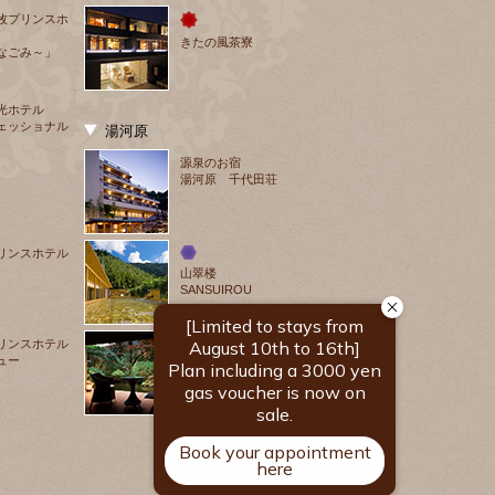
牧プリンスホ
きたの風茶寮
なごみ～」
光ホテル
ェッショナル
湯河原
源泉のお宿
湯河原 千代田荘
リンスホテル
山翠楼
SANSUIROU
リンスホテル
ュー
海石榴 つばき