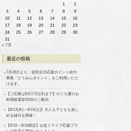
1
2
3
4
5
6
7
8
9
10
11
12
13
14
15
16
17
18
19
20
21
22
23
24
25
26
27
28
29
30
31
« 7月
最近の投稿
7月28日より、道民生活応援ポイント給付
事業「どうみんポイント」をご利用いただ
けます。
【ご応募は8月17日(月)まで】のぐち夏のお
料理総選挙2026のご案内
【8/13(木)～8/15(土)】大人も子どもも楽し
める縁日を開催！
【8/10～8/16限定】お盆ドライブ応援プラ