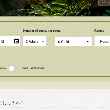
Number of guests per room
Rooms
 only
Date undecided
でしょうか？