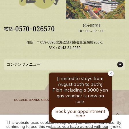
【受付時間】
10：00～17：00
住所 〒059-0596北海道登別市登別温泉町203-1
FAX：0143-84-2269
コンテンツメニュー
This website uses cookies to improve your user experience. By 
野口観光グループ一覧
continuing to use this website, you have agreed with our cookie 