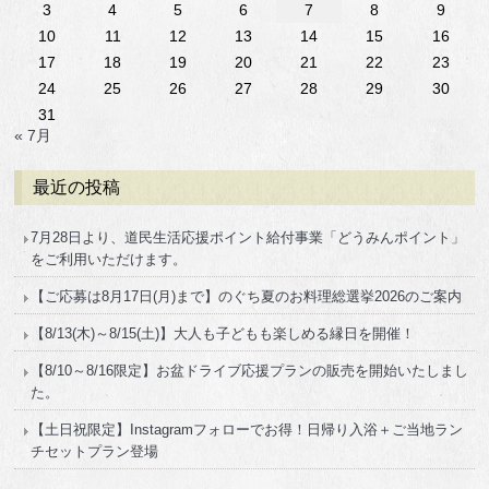
3
4
5
6
7
8
9
10
11
12
13
14
15
16
17
18
19
20
21
22
23
24
25
26
27
28
29
30
31
« 7月
最近の投稿
7月28日より、道民生活応援ポイント給付事業「どうみんポイント」
をご利用いただけます。
【ご応募は8月17日(月)まで】のぐち夏のお料理総選挙2026のご案内
【8/13(木)～8/15(土)】大人も子どもも楽しめる縁日を開催！
【8/10～8/16限定】お盆ドライブ応援プランの販売を開始いたしまし
た。
【土日祝限定】Instagramフォローでお得！日帰り入浴＋ご当地ラン
チセットプラン登場