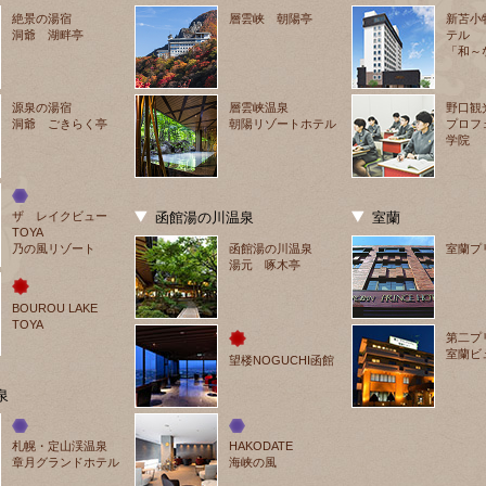
絶景の湯宿
層雲峡 朝陽亭
新苫小
洞爺 湖畔亭
テル
「和～
源泉の湯宿
層雲峡温泉
野口観
洞爺 ごきらく亭
朝陽リゾートホテル
プロフ
学院
ザ　レイクビュー
函館湯の川温泉
室蘭
TOYA
乃の風リゾート
函館湯の川温泉
室蘭プ
湯元 啄木亭
BOUROU LAKE 
TOYA
第二プ
室蘭ビ
望楼NOGUCHI函館
泉
札幌・定山渓温泉
HAKODATE
章月グランドホテル
海峡の風