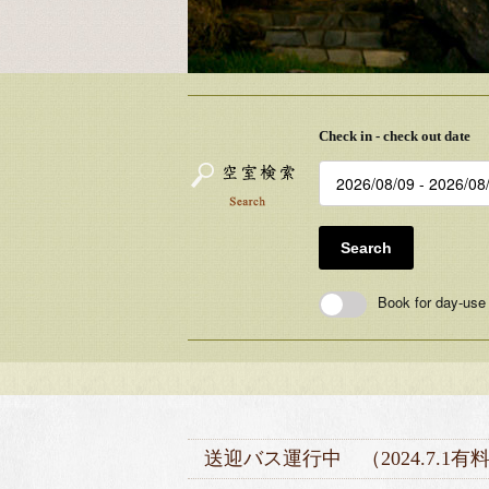
Check in - check out date
Search
Book for day-use
送迎バス運行中 （2024.7.1