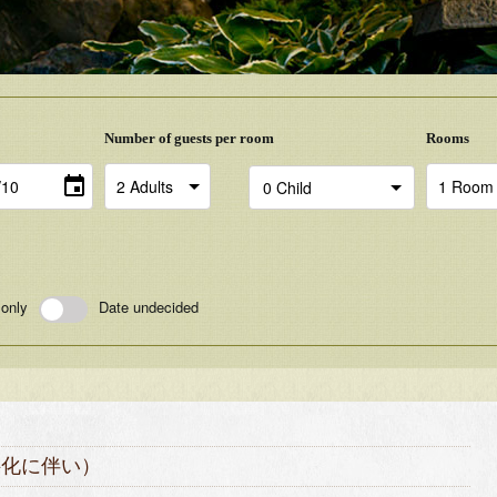
Number of guests per room
Rooms
 only
Date undecided
有料化に伴い）