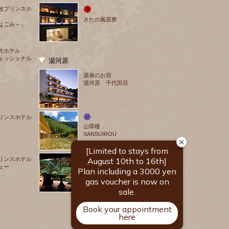
牧プリンスホ
きたの風茶寮
なごみ～」
光ホテル
ェッショナル
湯河原
源泉のお宿
湯河原 千代田荘
リンスホテル
山翠楼
SANSUIROU
リンスホテル
ュー
海石榴 つばき