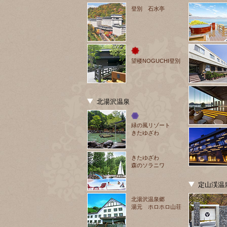
登別 石水亭
望楼NOGUCHI登別
北湯沢温泉
緑の風リゾート
きたゆざわ
きたゆざわ
森のソラニワ
定山渓温
北湯沢温泉郷
湯元 ホロホロ山荘