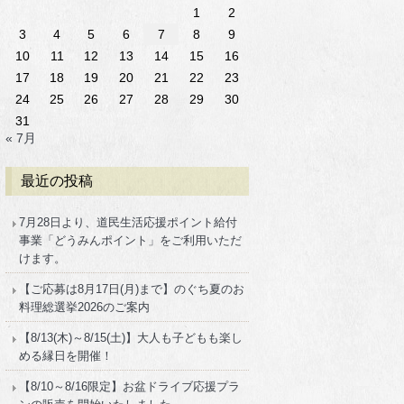
1
2
3
4
5
6
7
8
9
10
11
12
13
14
15
16
17
18
19
20
21
22
23
24
25
26
27
28
29
30
31
« 7月
最近の投稿
7月28日より、道民生活応援ポイント給付
事業「どうみんポイント」をご利用いただ
けます。
【ご応募は8月17日(月)まで】のぐち夏のお
料理総選挙2026のご案内
【8/13(木)～8/15(土)】大人も子どもも楽し
める縁日を開催！
【8/10～8/16限定】お盆ドライブ応援プラ