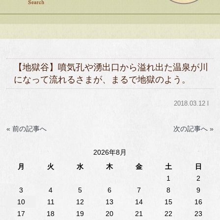
【地獄谷】噴気孔や湧出口から溢れ出た温泉が川
になって流れるさまが、まるで地獄のよう。
2018.03.12 l
« 前の記事へ
次の記事へ »
2026年8月
月
火
水
木
金
土
日
1
2
3
4
5
6
7
8
9
10
11
12
13
14
15
16
17
18
19
20
21
22
23