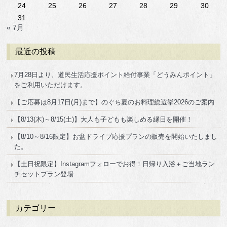
24
25
26
27
28
29
30
31
« 7月
最近の投稿
7月28日より、道民生活応援ポイント給付事業「どうみんポイント」
をご利用いただけます。
【ご応募は8月17日(月)まで】のぐち夏のお料理総選挙2026のご案内
【8/13(木)～8/15(土)】大人も子どもも楽しめる縁日を開催！
【8/10～8/16限定】お盆ドライブ応援プランの販売を開始いたしまし
た。
【土日祝限定】Instagramフォローでお得！日帰り入浴＋ご当地ラン
チセットプラン登場
カテゴリー