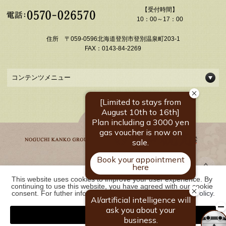
【受付時間】
10：00～17：00
住所 〒059-0596北海道登別市登別温泉町203-1
FAX：0143-84-2269
コンテンツメニュー
This website uses cookies to improve your user experience. By 
野口観光グループ一覧
continuing to use this website, you have agreed with our cookie 
consent. For futher information, please check the 
Private Policy
.
Agree
COPYRIGHT ©
2026 【公式・ベストレ－ト保証】登別温泉 登別 石水亭｜北海道の
温泉宿 野口観光グループ. ALL RIGHTS RESERVED