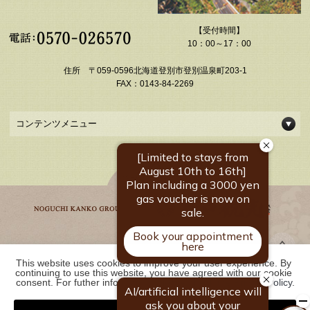
【受付時間】
10：00～17：00
住所 〒059-0596北海道登別市登別温泉町203-1
FAX：0143-84-2269
コンテンツメニュー
This website uses cookies to improve your user experience. By 
野口観光グループ一覧
continuing to use this website, you have agreed with our cookie 
consent. For futher information, please check the 
Private Policy
.