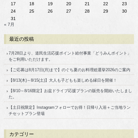
17
18
19
20
21
22
23
24
25
26
27
28
29
30
31
« 7月
最近の投稿
7月28日より、道民生活応援ポイント給付事業「どうみんポイント」
をご利用いただけます。
【ご応募は8月17日(月)まで】のぐち夏のお料理総選挙2026のご案内
【8/13(木)～8/15(土)】大人も子どもも楽しめる縁日を開催！
【8/10～8/16限定】お盆ドライブ応援プランの販売を開始いたしまし
た。
【土日祝限定】Instagramフォローでお得！日帰り入浴＋ご当地ラン
チセットプラン登場
カテゴリー