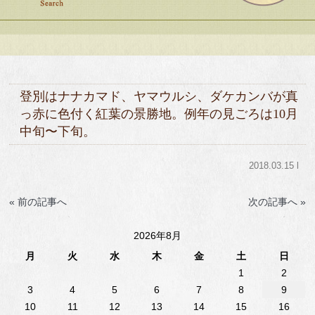
登別はナナカマド、ヤマウルシ、ダケカンバが真
っ赤に色付く紅葉の景勝地。例年の見ごろは10月
中旬〜下旬。
2018.03.15 l
« 前の記事へ
次の記事へ »
2026年8月
月
火
水
木
金
土
日
1
2
3
4
5
6
7
8
9
10
11
12
13
14
15
16