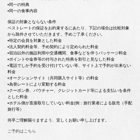
•同一の特典
•同一の食事内容
保証の対象とならない条件
ベストレートの保証をお約束するにあたり、下記の場合は比較対象
から除外させていただきます。予めご了承ください。
•特定の会員を対象とした料金
•法人契約料金等、予め契約により定められた料金
•宿泊以外の施設利用や交通機関、食事などを伴うパッケージ料金
•ポイントや金券等の付与された特典を割引と見なした料金
•電話でしか予約を受け付けていない等、サイト上で予約が出来ない
料金
•オークションサイト（共同購入サイト等）の料金
•為替レートにより変動する料金
•クーポン券、バウチャー、クレジットカード等による支払いを条件
とした料金
•ホテル側が直接取引していない料金(例：旅行業者による販売（手配
旅行等）
何卒ご理解賜りますよう、宜しくお願い申し上げます。
ご予約はこちら