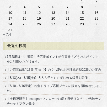
1
2
3
4
5
6
7
8
9
10
11
12
13
14
15
16
17
18
19
20
21
22
23
24
25
26
27
28
29
30
31
« 7月
最近の投稿
7月28日より、道民生活応援ポイント給付事業「どうみんポイント」
をご利用いただけます。
【ご応募は8月17日(月)まで】のぐち夏のお料理総選挙2026のご案内
【8/13(木)～8/15(土)】大人も子どもも楽しめる縁日を開催！
【8/10～8/16限定】お盆ドライブ応援プランの販売を開始いたしまし
た。
【土日祝限定】Instagramフォローでお得！日帰り入浴＋ご当地ラン
チセットプラン登場